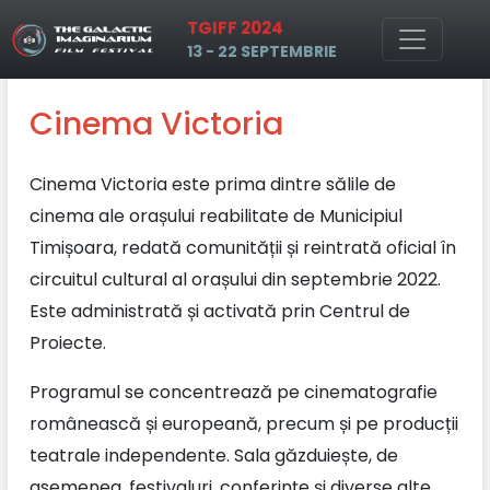
TGIFF 2024
Skip to main content
13 - 22 SEPTEMBRIE
Cinema Victoria
Cinema Victoria este prima dintre sălile de
cinema ale orașului reabilitate de Municipiul
Timișoara, redată comunității și reintrată oficial în
circuitul cultural al orașului din septembrie 2022.
Este administrată și activată prin Centrul de
Proiecte.
Programul se concentrează pe cinematografie
românească și europeană, precum și pe producții
teatrale independente. Sala găzduiește, de
asemenea, festivaluri, conferințe și diverse alte