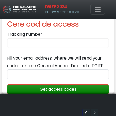
TGIFF 2024
Skip to main content
13 - 22 SEPTEMBRIE
Cere cod de access
Tracking number
Fill your email address, where we will send your
codes for free General Access Tickets to TGIFF