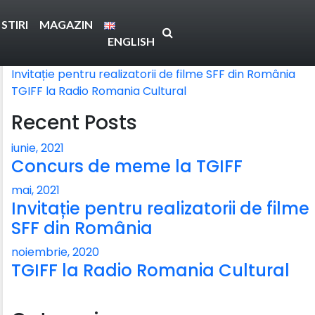
STIRI
MAGAZIN
Ultimele postari
ENGLISH
Concurs de meme la TGIFF
Invitație pentru realizatorii de filme SFF din România
TGIFF la Radio Romania Cultural
Recent Posts
iunie, 2021
Concurs de meme la TGIFF
mai, 2021
Invitație pentru realizatorii de filme
SFF din România
noiembrie, 2020
TGIFF la Radio Romania Cultural